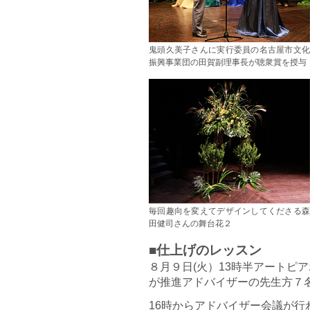
鬼頭久美子さんに実行委員の名古屋市文化
振興事業団の田賀副理事長が聴衆賞を授与
毎回趣向を変えてデザインしてくださる森
田健司さんの舞台花２
■仕上げのレッスン
８月９日(火）13時半アートピ
が推進アドバイザーの先生方７
16時からアドバイザー会議が