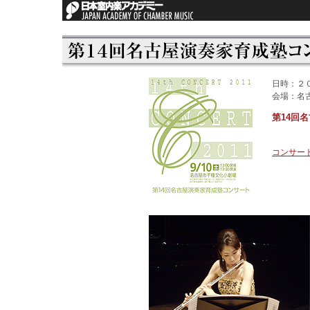
日時：２
会場：名
第14回
コンサート