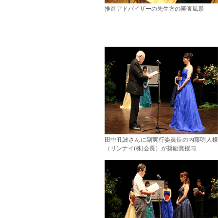
推進アドバイザーの先生方の審査風景
田中孔波さんに副実行委員長の内藤明人様
（リンナイ(株)会長）が奨励賞授与