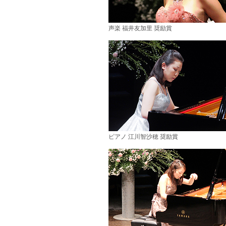
声楽 福井友加里 奨励賞
ピアノ 江川智沙穂 奨励賞