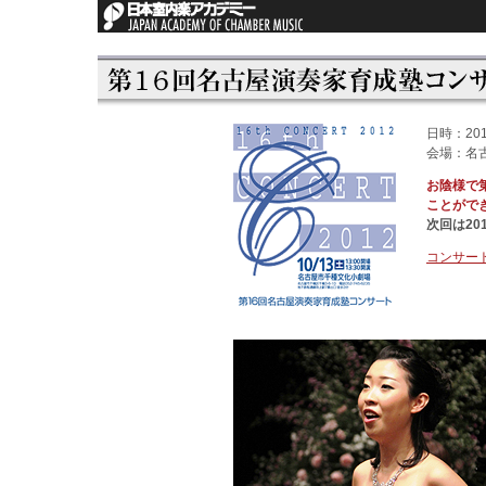
日時：20
会場：名
お陰様で
ことがで
次回は20
コンサート