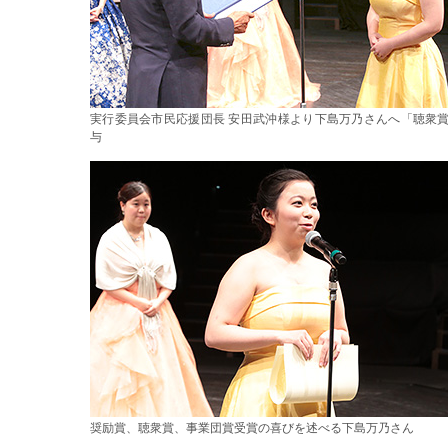
実行委員会市民応援団長 安田武沖様より下島万乃さんへ「聴衆
与
奨励賞、聴衆賞、事業団賞受賞の喜びを述べる下島万乃さん