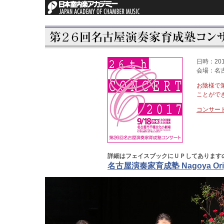
日時：20
会場：名
お陰様で
ことがで
コンサート
詳細はフェイスブックにＵＰしてあります
名古屋演奏家育成塾 Nagoya Original