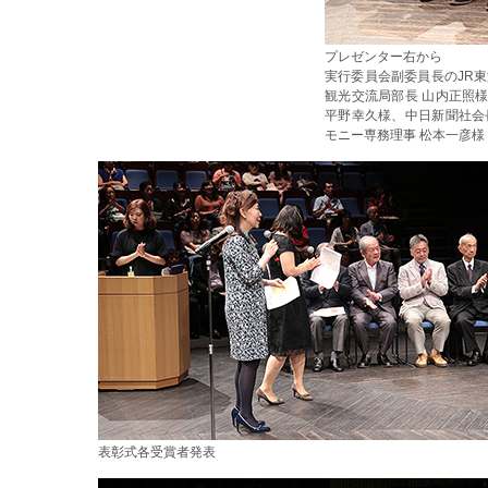
プレゼンター右から
実行委員会副委員長のJR
観光交流局部長 山内正照
平野幸久様、中日新聞社会
モニー専務理事 松本一彦様
表彰式各受賞者発表