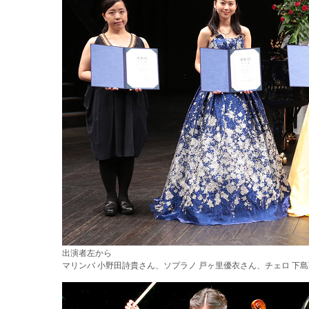
出演者左から
マリンバ 小野田詩貴さん、ソプラノ 戸ヶ里優衣さん、チェロ 下