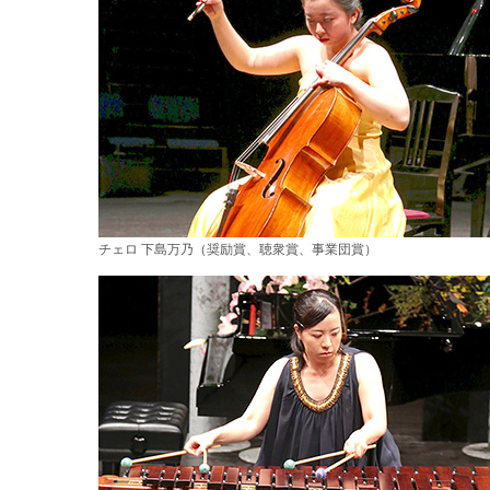
チェロ 下島万乃（奨励賞、聴衆賞、事業団賞）