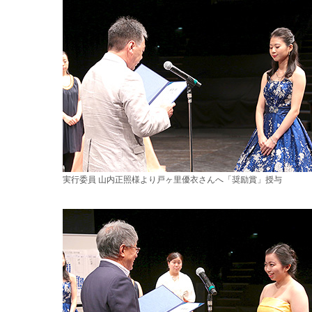
実行委員 山内正照様より戸ヶ里優衣さんへ「奨励賞」授与