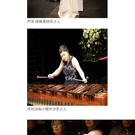
声楽 後藤夏穂里さん
特別演奏の櫻井汐里さん