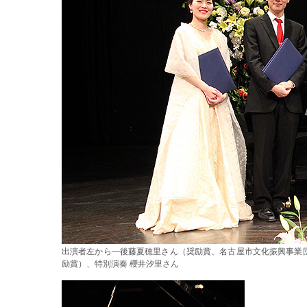
出演者左から―後藤夏穂里さん（奨励賞、名古屋市文化振興事業
励賞）、特別演奏 櫻井汐里さん