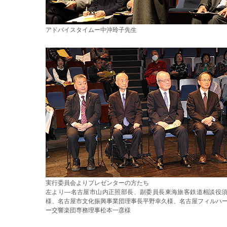
アドバイスタイムー中沖玲子先生
実行委員会よりプレゼンターの方たち
左より―名古屋市山内正照部長、副委員長東海旅客鉄道相談役
様、名古屋市文化振興事業団理事長平野幸久様、名古屋フィルハ
ー交響楽団専務理事松本一彦様