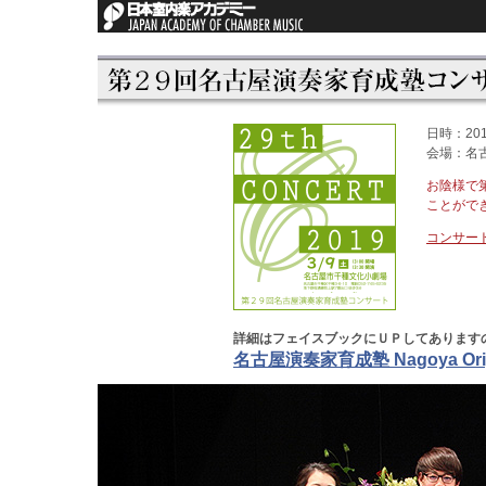
日時：20
会場：名
お陰様で
ことがで
コンサート
詳細はフェイスブックにＵＰしてあります
名古屋演奏家育成塾 Nagoya Original