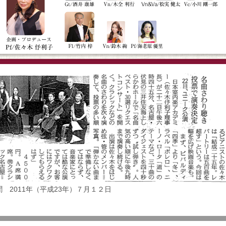
 2011年（平成23年）７月１２日