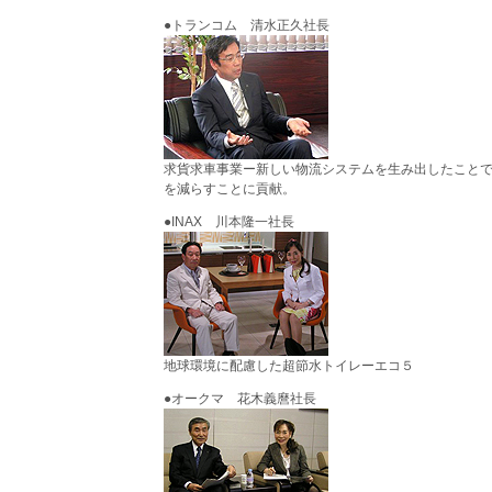
●トランコム 清水正久社長
求貨求車事業ー新しい物流システムを生み出したこと
を減らすことに貢献。
●INAX 川本隆一社長
地球環境に配慮した超節水トイレーエコ５
●オークマ 花木義麿社長