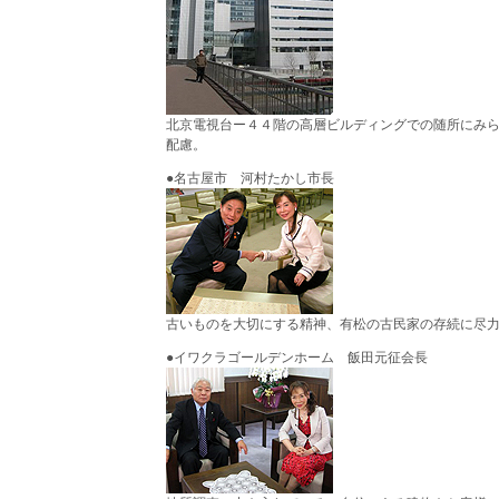
北京電視台ー４４階の高層ビルディングでの随所にみ
配慮。
●名古屋市 河村たかし市長
古いものを大切にする精神、有松の古民家の存続に尽
●イワクラゴールデンホーム 飯田元征会長