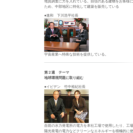
地質調査に力を入れている。自信のある建物をお客様
ため、中部地区に特化して建築を販売している
●進和 下川浩平社長
宇宙産業へ特殊な技術を提供している。
第２週 テーマ
地球環境問題に取り組む
●イビデン 竹中裕紀社長
自前の水力発電所の電力を本社工場で使用したり、工
陽光発電の電力などクリーンなエネルギーを積極的に