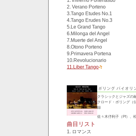
1. Invierno Portenasdo
2. Verano Porteno
3.Tango Etudes No.1
4.Tango Erudes No.3
5.Le Grand Tango
6.Milonga del Angel
7.Muerte del Angel
8.Otono Porteno
9.Primavera Portena
10.Revolucionario
11.Liber Tango
クラシックとジャズの
クロード・ボリング（仏
録
佐々木伃利子（Pf）、
曲目リスト
1. ロマンス