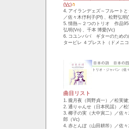
(Vc)
4. アイランデェズ～フルート
／佐々木伃利子(Pf) 、松野弘明(V
5. 情熱～２つのトリオ 作品9
弘明(Vn) 、千本 博愛(Vc)
6. コユンババ ギターのための
タービレ ４プレスト（ドメニコー
トリオ・ジャパン（佐
曲目リスト
1. 朧月夜（岡野貞一）／松実健
2. 通りゃんせ（日本民謡）／松
3. 椰子の実（大中寅二）／佐
郎（Vc)
4. 赤とんぼ（山田耕筰）／佐