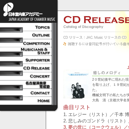
2０世紀後半に現れた
を取り上げ、１９世紀
た。
機械文明下の私たちが
大島 清（京都大学名
曲目リスト
1. エレジー（リスト）／千本 博愛
2. 悲しみのゴンドラ（リスト）／千
3. 夢の世に（コークウェル）／佐