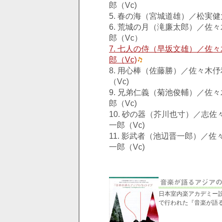
郎（Vc)
5. 春の海（宮城道雄）／松実健
6. 荒城の月（滝廉太郎）／佐
郎（Vc）
7. 七人の侍（早坂文雄）／佐
郎（Vc)
8. 用心棒（佐藤勝）／佐々木
（Vc)
9. 兄弟仁義（菊池俊輔）／佐
郎（Vc)
10. 砂の器（芥川也寸）／志佐
一郎（Vc)
11. 影武者（池辺晋一郎）／佐
一郎（Vc)
日本室内楽アカデミー設
で行われた『音楽が語