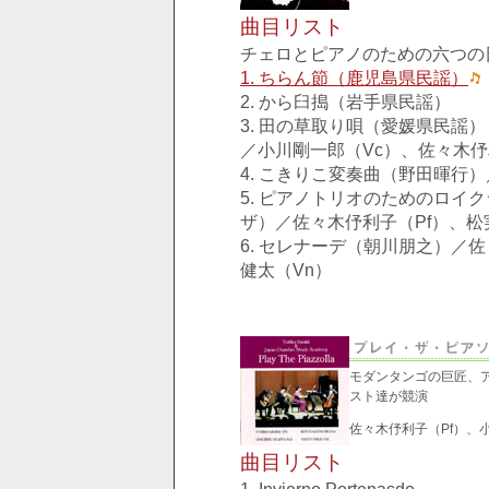
曲目リスト
チェロとピアノのための六つの
1. ちらん節（鹿児島県民謡）
2. から臼搗（岩手県民謡）
3. 田の草取り唄（愛媛県民謡）
／小川剛一郎（Vc）、佐々木伃
4. こきりこ変奏曲（野田暉行）
5. ピアノトリオのためのロイ
ザ）／佐々木伃利子（Pf）、松
6. セレナーデ（朝川朋之）／佐
健太（Vn）
モダンタンゴの巨匠、
スト達が競演
佐々木伃利子（Pf）、
曲目リスト