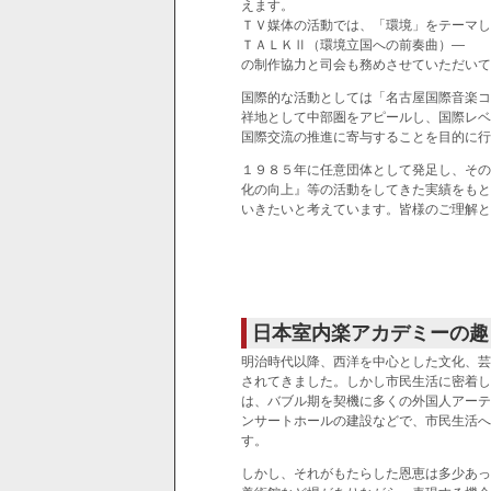
えます。
ＴＶ媒体の活動では、「環境」をテーマし
ＴＡＬＫⅡ（環境立国への前奏曲）―
の制作協力と司会も務めさせていただいて
国際的な活動としては「名古屋国際音楽コ
祥地として中部圏をアピールし、国際レベ
国際交流の推進に寄与することを目的に行
１９８５年に任意団体として発足し、その
化の向上』等の活動をしてきた実績をもと
いきたいと考えています。皆様のご理解と
日本室内楽アカデミーの趣
明治時代以降、西洋を中心とした文化、芸
されてきました。しかし市民生活に密着し
は、バブル期を契機に多くの外国人アーテ
ンサートホールの建設などで、市民生活へ
す。
しかし、それがもたらした恩恵は多少あっ