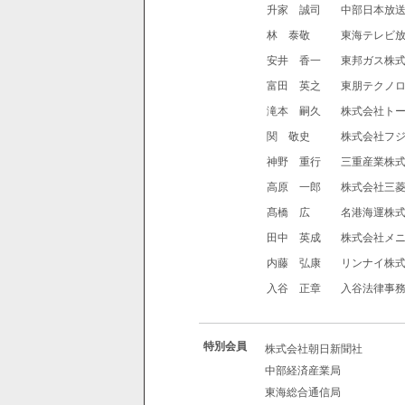
升家 誠司
中部日本放
林 泰敬
東海テレビ
安井 香一
東邦ガス株
富田 英之
東朋テクノ
滝本 嗣久
株式会社ト
関 敬史
株式会社フ
神野 重行
三重産業株
高原 一郎
株式会社三菱
髙橋 広
名港海運株
田中 英成
株式会社メ
内藤 弘康
リンナイ株
入谷 正章
入谷法律事
特別会員
株式会社朝日新聞社
中部経済産業局
東海総合通信局