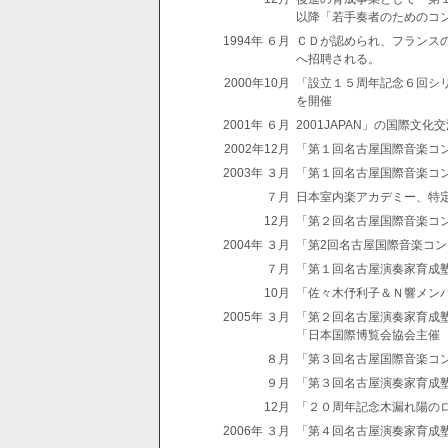
以降「若手奏者のためのコ
1994年 ６月
ＣＤが認められ、フランス
へ招聘される。
2000年10月
「設立１５周年記念６回シ
を開催
2001年 ６月
2001JAPAN」の国際
2002年12月
「第１回名古屋国際音楽コ
2003年 ３月
「第１回名古屋国際音楽コ
７月
日本室内楽アカデミー、特
12月
「第２回名古屋国際音楽コ
2004年 ３月
「第2回名古屋国際音楽コ
７月
「第１回名古屋演奏家育成
10月
「佐々木伃利子＆Ｎ響メン
2005年 ３月
「第２回名古屋演奏家育成
「日本国際博覧会協会主催
８月
「第３回名古屋国際音楽コ
９月
「第３回名古屋演奏家育成
12月
「２０周年記念木漏れ陽の
2006年 ３月
「第４回名古屋演奏家育成