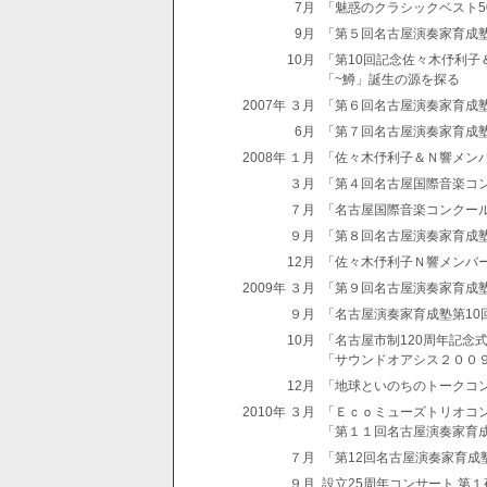
7月
「魅惑のクラシックベスト5
9月
「第５回名古屋演奏家育成
10月
「第10回記念佐々木伃利子
「~鱒」誕生の源を探る
2007年 ３月
「第６回名古屋演奏家育成
6月
「第７回名古屋演奏家育成
2008年 １月
「佐々木伃利子＆Ｎ響メン
３月
「第４回名古屋国際音楽コ
７月
「名古屋国際音楽コンクー
９月
「第８回名古屋演奏家育成
12月
「佐々木伃利子Ｎ響メンバ
2009年 ３月
「第９回名古屋演奏家育成
９月
「名古屋演奏家育成塾第10
10月
「名古屋市制120周年記念
「サウンドオアシス２００
12月
「地球といのちのトークコン
2010年 ３月
「Ｅｃｏミューズトリオコ
「第１１回名古屋演奏家育
７月
「第12回名古屋演奏家育成
９月
設立25周年コンサート 第１