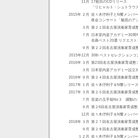
11月
17枚目のCDリリース
「リヒャルト・シュトラウス
2015年 ２月
佐々木伃利子とN響メンバ
夜会コンサート「魅惑のア
３月
第２１回名古屋演奏家育成
７月
日本室内楽アカデミー30周
名曲ベスト20選 リクエス
９月
第２２回名古屋演奏家育成
2015年12月
30th ベストセレクションコ
2016年 ３月
第23回名古屋演奏家育成塾
３月
日本室内楽アカデミー設立3
2016年 ９月
第２４回名古屋演奏家育成
2017年 １月
佐々木伃利子＆N響シリー
2017年 ３月
第２５回名古屋演奏家育成
７月
音楽の玉手箱No３ 躍動の
９月
第２6回名古屋演奏家育成
12月
佐々木伃利子＆N響メンバ
2018年 ３月
第２７回名古屋演奏家育成
９月
第２８回名古屋演奏家育成
１２月
佐々木伃利子＆N響メンバー