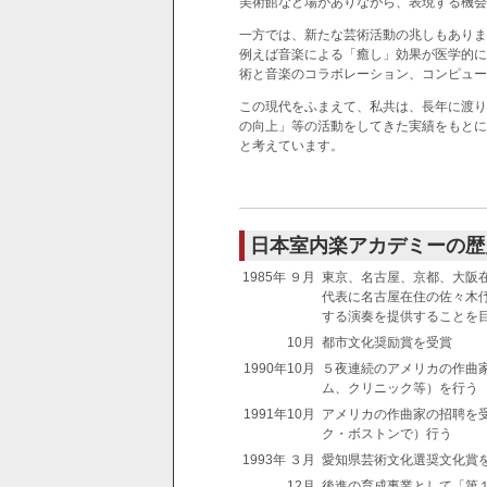
美術館など場がありながら、表現する機会
一方では、新たな芸術活動の兆しもありま
例えば音楽による「癒し」効果が医学的に
術と音楽のコラボレーション、コンピュー
この現代をふまえて、私共は、長年に渡り
の向上」等の活動をしてきた実績をもとに
と考えています。
日本室内楽アカデミーの歴
1985年 ９月
東京、名古屋、京都、大阪
代表に名古屋在住の佐々木
する演奏を提供することを
10月
都市文化奨励賞を受賞
1990年10月
５夜連続のアメリカの作曲
ム、クリニック等）を行う
1991年10月
アメリカの作曲家の招聘を
ク・ボストンで）行う
1993年 ３月
愛知県芸術文化選奨文化賞
12月
後進の育成事業として「第