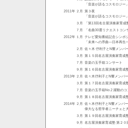
「音楽が語るコスモロジー
2011年 ２月
第３夜
「音楽が語るコスモロジー
３月
「第13回名古屋演奏家育成
７月
「名曲30選リクエストコン
2012年 １月
テレビ愛知番組記念シンポ
「未来への序曲―日本再生
２月
佐々木 伃利子とN響メンバ
３月
第１５回名古屋演奏家育成
７月
音楽の玉手箱コンサート
９月
第１６回名古屋演奏家育成
2013年 ２月
佐々木伃利子とN響メンバ
３月
第１７回名古屋演奏家育成
７月
音楽の玉手箱No.2 躍動の
９月
第１８回名古屋演奏家育成
2014年 ２月
佐々木伃利子とN響メンバ
偉大なる哲学者ニーチェと
３月
第１９回名古屋演奏家育成
９月
名古屋演奏家育成塾 第２０