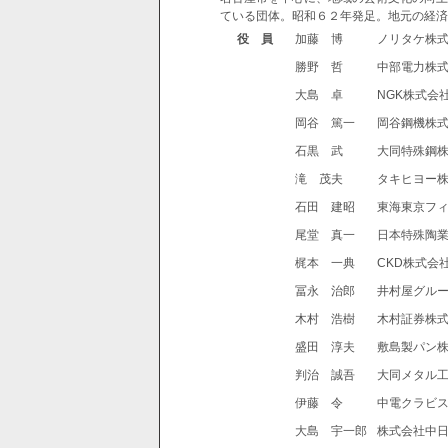
ている団体。昭和６２年発足。地元の経済
役 員
加藤 博
ノリタケ株
勝野 哲
中部電力株
大島 卓
NGK株式会
岡谷 篤一
岡谷鋼機株
石黒 武
大同特殊鋼
滝 茂夫
タキヒヨー
石田 建昭
東海東京フ
尾堂 真一
日本特殊陶
梶本 一典
CKD株式会
冨永 治郎
井村屋グル
木村 浩樹
木村証券株
盛田 淳夫
敷島製パン
判治 誠吾
大同メタル
伊藤 令
中電クラビ
大島 宇一郎
株式会社中