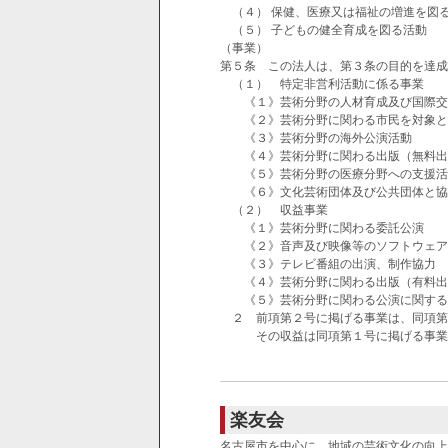
（４） 保健、医療又は福祉の増進を図
（５） 子どもの健全育成を図る活動
（事業）
第５条 この法人は、第３条の目的を達成
（１） 特定非営利活動に係る事業
《１》芸術分野の人材育成及び国際交
《２》芸術分野に関わる市民を対象と
《３》芸術分野の海外公演活動
《４》芸術分野に関わる出版（無料出
《５》芸術分野の医療分野への支援活
《６》文化芸術団体及び公共団体と協
（２） 収益事業
《１》芸術分野に関わる委託公演
《２》音声及び映像等のソフトウェア
《３》テレビ番組の出演、制作協力
《４》芸術分野に関わる出版（有料出
《５》芸術分野に関わる公演に関する
２ 前項第２号に掲げる事業は、同項第
その収益は同項第１号に掲げる事業に
楽友会
名古屋市を中心に、地域の芸術文化の向上